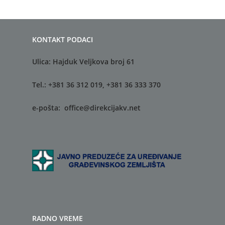
KONTAKT PODACI
Ulica: Hajduk Veljkova broj 61
Tel.: +381 36 312 019, +381 36 333 370
e-pošta:
office@direkcijakv.net
RADNO VREME