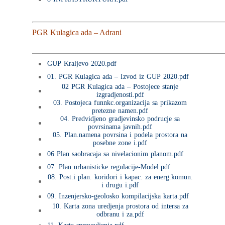
PGR Kulagica ada – Adrani
GUP Kraljevo 2020.pdf
01. PGR Kulagica ada – Izvod iz GUP 2020.pdf
02 PGR Kulagica ada – Postojece stanje
izgradjenosti.pdf
03. Postojeca funnkc.organizacija sa prikazom
pretezne namen.pdf
04. Predvidjeno gradjevinsko podrucje sa
povrsinama javnih.pdf
05. Plan.namena povrsina i podela prostora na
posebne zone i.pdf
06 Plan saobracaja sa nivelacionim planom.pdf
07. Plan urbanisticke regulacije-Model.pdf
08. Post.i plan. koridori i kapac. za energ.komun.
i drugu i.pdf
09. Inzenjersko-geolosko kompilacijska karta.pdf
10. Karta zona uredjenja prostora od intersa za
odbranu i za.pdf