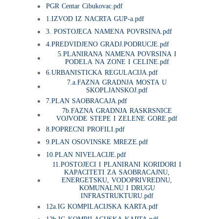
PGR Centar Cibukovac.pdf
1.IZVOD IZ NACRTA GUP-a.pdf
3. POSTOJECA NAMENA POVRSINA.pdf
4.PREDVIDJENO GRADJ.PODRUCJE.pdf
5.PLANIRANA NAMENA POVRSINA I
PODELA NA ZONE I CELINE.pdf
6.URBANISTICKA REGULACIJA.pdf
7.a.FAZNA GRADNJA MOSTA U
SKOPLJANSKOJ.pdf
7.PLAN SAOBRACAJA.pdf
7b.FAZNA GRADNJA RASKRSNICE
VOJVODE STEPE I ZELENE GORE.pdf
8.POPRECNI PROFILI.pdf
9.PLAN OSOVINSKE MREZE.pdf
10.PLAN NIVELACIJE.pdf
11.POSTOJECI I PLANIRANI KORIDORI I
KAPACITETI ZA SAOBRACAJNU,
ENERGETSKU, VODOPRIVREDNU,
KOMUNALNU I DRUGU
INFRASTRUKTURU.pdf
12a.IG KOMPILACIJSKA KARTA.pdf