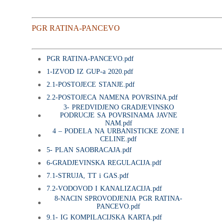
PGR RATINA-PANCEVO
PGR RATINA-PANCEVO.pdf
1-IZVOD IZ GUP-a 2020.pdf
2.1-POSTOJECE STANJE.pdf
2.2-POSTOJECA NAMENA POVRSINA.pdf
3- PREDVIDJENO GRADJEVINSKO
PODRUCJE SA POVRSINAMA JAVNE
NAM.pdf
4 – PODELA NA URBANISTICKE ZONE I
CELINE.pdf
5- PLAN SAOBRACAJA.pdf
6-GRADJEVINSKA REGULACIJA.pdf
Početna
7.1-STRUJA, TT i GAS.pdf
7.2-VODOVOD I KANALIZACIJA.pdf
O nama
8-NACIN SPROVODJENJA PGR RATINA-
PANCEVO.pdf
Sektor za pravne i
Istorijat preduzeća
9.1- IG KOMPILACIJSKA KARTA.pdf