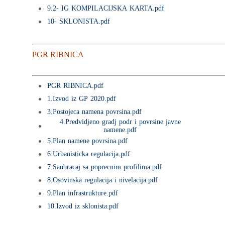
poslove
9.2- IG KOMPILACIJSKA KARTA.pdf
Delatnost preduzeća
10- SKLONISTA.pdf
Sektor za ekonom
Služba za pravne i opš
Organizaciona struktu
poslove
preduzeća
poslove
PGR RIBNICA
Služba za javne nabavk
Struktura zaposlenih
Sektor za urbaniz
Služba za ekonomske 
arhivu
Rukovodeći tim predu
geodeziju i GIS
PGR RIBNICA.pdf
Opšti akti preduzeća
1.Izvod iz GP 2020.pdf
Tehnički sektor
Služba za urbanizam
3.Postojeca namena povrsina.pdf
Politika kvaliteta
Služba za geodeziju
4.Predvidjeno gradj podr i povrsine javne
Kontakt
Služba za investicije
namene.pdf
Služba za GIS
5.Plan namene povrsina.pdf
Služba za održavanje
6.Urbanisticka regulacija.pdf
komunalne infrastruk
7.Saobracaj sa poprecnim profilima.pdf
8.Osovinska regulacija i nivelacija.pdf
9.Plan infrastrukture.pdf
10.Izvod iz sklonista.pdf