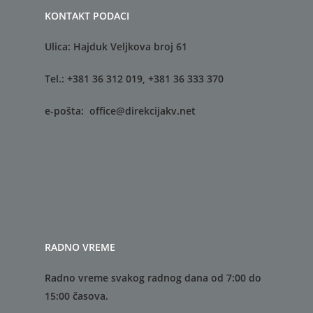
Služba za GIS
Služba za održavanje
KONTAKT PODACI
komunalne infrastruk
Ulica: Hajduk Veljkova broj 61
Tel.: +381 36 312 019, +381 36 333 370
e-pošta:
office@direkcijakv.net
RADNO VREME
Radno vreme svakog radnog dana od 7:00 do
15:00 časova.