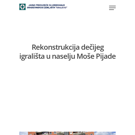
Rekonstrukcija dečijeg
igrališta u naselju Moše Pijade