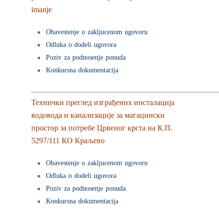
imanje
Obavestenje o zakljucenom ugovoru
Odluka o dodeli ugovora
Poziv za podnosenje ponuda
Konkursna dokumentacija
Технички преглед изграђених инсталација
водовода и канализације за магацински
простор за потребе Црвеног крста на К.П.
5297/111 КО Краљево
Obavestenje o zakljucenom ugovoru
Odluka o dodeli ugovora
Poziv za podnosenje ponuda
Konkursna dokumentacija