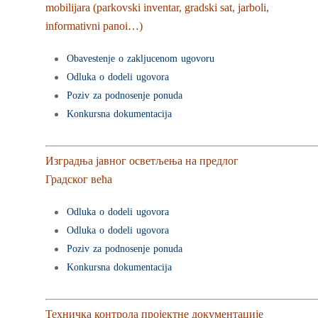
mobilijara (parkovski inventar, gradski sat, jarboli,
informativni panoi…)
Obavestenje o zakljucenom ugovoru
Odluka o dodeli ugovora
Poziv za podnosenje ponuda
Konkursna dokumentacija
Изградња јавног осветљења на предлог
Градског већа
Odluka o dodeli ugovora
Odluka o dodeli ugovora
Poziv za podnosenje ponuda
Konkursna dokumentacija
Техничка контрола пројектне документације