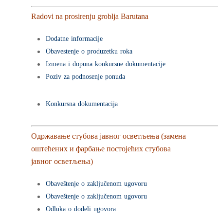
Radovi na prosirenju groblja Barutana
Dodatne informacije
Obavestenje o produzetku roka
Izmena i dopuna konkursne dokumentacije
Poziv za podnosenje ponuda
Konkursna dokumentacija
Одржавање стубова јавног осветљења (замена
оштећених и фарбање постојећих стубова
јавног осветљења)
Obaveštenje o zaključenom ugovoru
Obaveštenje o zaključenom ugovoru
Odluka o dodeli ugovora