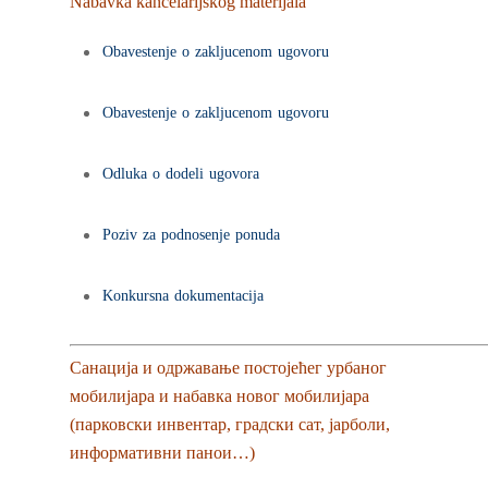
Nabavka kancelarijskog materijala
Obavestenje o zakljucenom ugovoru
Obavestenje o zakljucenom ugovoru
Odluka o dodeli ugovora
Poziv za podnosenje ponuda
Konkursna dokumentacija
Санација и одржавање постојећег урбаног
мобилијара и набавка новог мобилијара
(парковски инвентар, градски сат, јарболи,
информативни панои…)