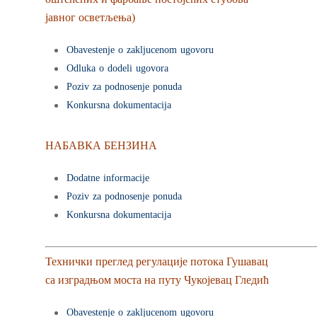
јавног осветљења)
Obavestenje o zakljucenom ugovoru
Odluka o dodeli ugovora
Poziv za podnosenje ponuda
Konkursna dokumentacija
НАБАВКА БЕНЗИНА
Dodatne informacije
Poziv za podnosenje ponuda
Konkursna dokumentacija
Технички преглед регулације потока Гушавац
са изградњом моста на путу Чукојевац Гледић
Obavestenje o zakljucenom ugovoru