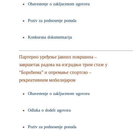
Obavestenje o zakljucenom ugovoru
Poziv za podnosenje ponuda
Konkursna dokumentacija
Партерно уређење јавних површина –
завршетак радова на изградњи трим стазе у
“Борићима” и опремање спортско –
рекреативним мобилијаром
Obavestenje o zakljucenom ugovoru
Odluka o dodeli ugovora
Poziv za podnosenje ponuda