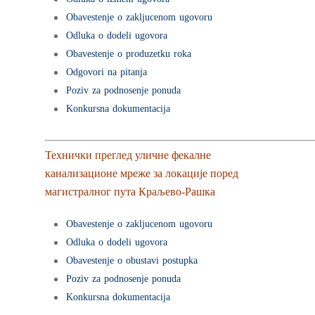
Obavestenje o zakljucenom ugovoru
Odluka o dodeli ugovora
Obavestenje o produzetku roka
Odgovori na pitanja
Poziv za podnosenje ponuda
Konkursna dokumentacija
Технички преглед уличне фекалне
канализационе мреже за локације поред
магистралног пута Краљево-Рашка
Obavestenje o zakljucenom ugovoru
Odluka o dodeli ugovora
Obavestenje o obustavi postupka
Poziv za podnosenje ponuda
Konkursna dokumentacija