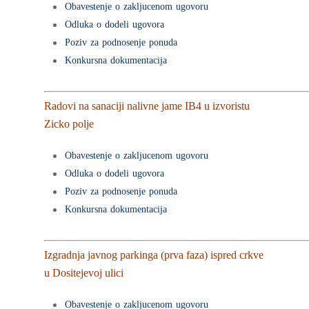
Obavestenje o zakljucenom ugovoru
Odluka o dodeli ugovora
Poziv za podnosenje ponuda
Konkursna dokumentacija
Radovi na sanaciji nalivne jame IB4 u izvoristu
Zicko polje
Početna
Obavestenje o zakljucenom ugovoru
Odluka o dodeli ugovora
O nama
Poziv za podnosenje ponuda
Konkursna dokumentacija
Sektor za pravne i
Istorijat preduzeća
poslove
Delatnost preduzeća
Izgradnja javnog parkinga (prva faza) ispred crkve
Sektor za ekonom
Služba za pravne i opš
Organizaciona struktu
u Dositejevoj ulici
poslove
preduzeća
poslove
Obavestenje o zakljucenom ugovoru