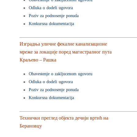
Odluka o dodeli ugovora
Poziv za podnosenje ponuda
Konkursna dokumentacija
Изградња уличне фекалне канализационе
мреже за локације поред магистралног пута
Краљево – Рашка
Obavestenje o zakljucenom ugovoru
Odluka o dodeli ugovora
Poziv za podnosenje ponuda
Konkursna dokumentacija
Технички преглед објекта дечији вртић на
Берановцу