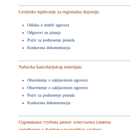
Geolosko ispitivanje za regionalnu deponiju
Odluka o dodeli ugovora
Odgovori na pitanja
Poziv za podnosenje ponuda
Konkursna dokumentacija
Nabavka kancelarijskog materijala
Obavestenje o zakljucenom ugovoru
Obavestenje o zakljucenom ugovoru
Poziv za podnosenje ponuda
Konkursna dokumentacija
Одржавање стубова јавног осветљења (замена
оштећених и фарбање постојећих стубова