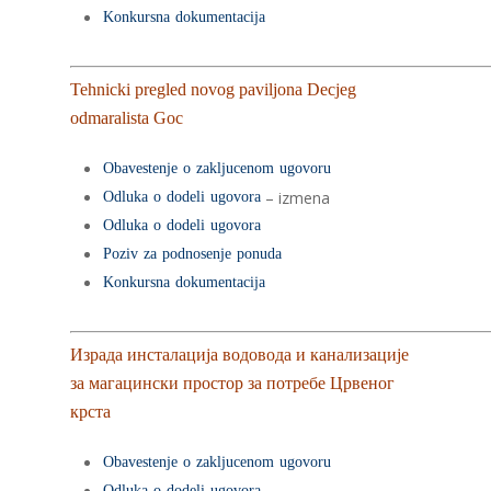
Konkursna dokumentacija
Tehnicki pregled novog paviljona Decjeg
odmaralista Goc
Obavestenje o zakljucenom ugovoru
– izmena
Odluka o dodeli ugovora
Odluka o dodeli ugovora
Poziv za podnosenje ponuda
Konkursna dokumentacija
Израда инсталација водовода и канализације
за магацински простор за потребе Црвеног
крста
Obavestenje o zakljucenom ugovoru
Odluka o dodeli ugovora