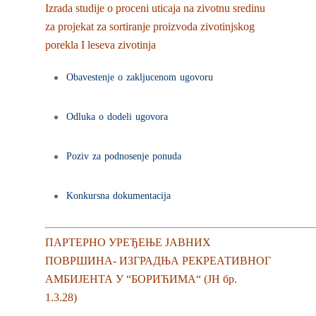
Izrada studije o proceni uticaja na zivotnu sredinu
za projekat za sortiranje proizvoda zivotinjskog
porekla I leseva zivotinja
Obavestenje o zakljucenom ugovoru
Odluka o dodeli ugovora
Poziv za podnosenje ponuda
Konkursna dokumentacija
ПАРТЕРНО УРЕЂЕЊЕ ЈАВНИХ
ПОВРШИНА- ИЗГРАДЊА РЕКРЕАТИВНОГ
АМБИЈЕНТА У “БОРИЋИМА“ (ЈН бр.
1.3.28)