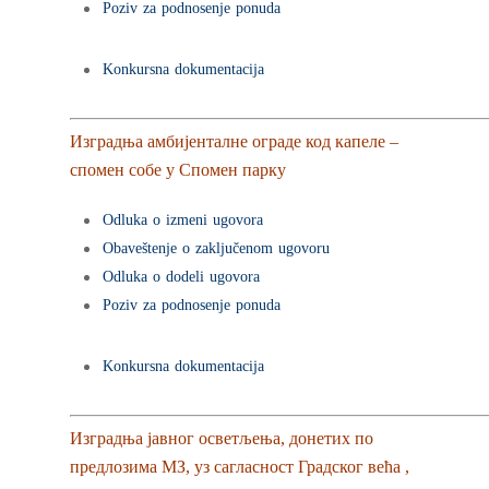
Poziv za podnosenje ponuda
Konkursna dokumentacija
Изградња амбијенталне ограде код капеле –
спомен собе у Спомен парку
Odluka o izmeni ugovora
Obaveštenje o zaključenom ugovoru
Odluka o dodeli ugovora
Poziv za podnosenje ponuda
Konkursna dokumentacija
Изградња јавног осветљења, донетих по
предлозима МЗ, уз сагласност Градског већа ,