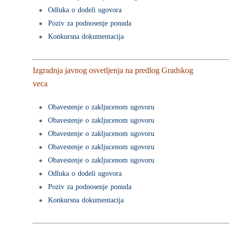
Služba za javne nabavk
Struktura zaposlenih
Sektor za urbaniz
Služba za ekonomske 
Odluka o dodeli ugovora
arhivu
Rukovodeći tim predu
geodeziju i GIS
Poziv za podnosenje ponuda
Konkursna dokumentacija
Opšti akti preduzeća
Tehnički sektor
Služba za urbanizam
Politika kvaliteta
Služba za geodeziju
Kontakt
Služba za investicije
Izgradnja javnog osvetljenja na predlog Gradskog
Služba za GIS
veca
Služba za održavanje
komunalne infrastruk
Obavestenje o zakljucenom ugovoru
Obavestenje o zakljucenom ugovoru
Obavestenje o zakljucenom ugovoru
Obavestenje o zakljucenom ugovoru
Obavestenje o zakljucenom ugovoru
Odluka o dodeli ugovora
Poziv za podnosenje ponuda
Konkursna dokumentacija