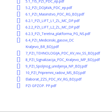
5.1_TIS_PZI_PDC_ep.pdf
5.2_PZI_DOJAVA_PDC_ep.pdf
6.1_PZI_Masinstvo_PDC_RG_BDJ.pdf
6.2.1_PZI_LIFT_L1_ZL_MC_DP.pdf
Početna
6.2.2_PZI_LIFT_L2_ZL_MC_DP.pdf
6.2.3_PZI_Teretna_platforma_PG_NS.pdf
O nama
6.4_PZI_Medicinski_gasovi_DC
Sektor za pravne i
Istorijat preduzeća
Kraljevo_BR_BDJ.pdf
7_PZI_TEHNOLOGIJA_PDC_KV_rev_SS_BDJ.pdf
poslove
Delatnost preduzeća
8_PZI_Signalizacija_PDC_Kraljevo_MP_BDJ.pdf
Sektor za ekonom
Služba za pravne i opš
Organizaciona struktu
9_PZI_Spoljnog_uredjenja_NP_BDJ.pdf
poslove
preduzeća
10_PZI_Pripremni_radovi_MS_BDJ.pdf
poslove
Elaborat_ZZS_PDC_KV_RG_BDJ.pdf
Služba za javne nabavk
Struktura zaposlenih
Sektor za urbaniz
Služba za ekonomske 
PZI GPZOP. PP.pdf
arhivu
Rukovodeći tim predu
geodeziju i GIS
Opšti akti preduzeća
Tehnički sektor
Služba za urbanizam
Politika kvaliteta
Služba za geodeziju