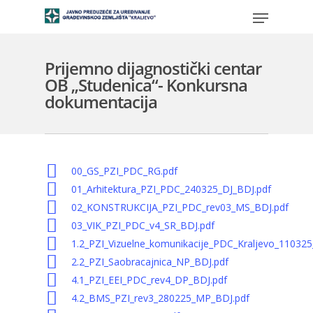
Prijemno dijagnostički centar
OB „Studenica“- Konkursna
dokumentacija
00_GS_PZI_PDC_RG.pdf
01_Arhitektura_PZI_PDC_240325_DJ_BDJ.pdf
02_KONSTRUKCIJA_PZI_PDC_rev03_MS_BDJ.pdf
03_VIK_PZI_PDC_v4_SR_BDJ.pdf
1.2_PZI_Vizuelne_komunikacije_PDC_Kraljevo_110325
2.2_PZI_Saobracajnica_NP_BDJ.pdf
4.1_PZI_EEI_PDC_rev4_DP_BDJ.pdf
4.2_BMS_PZI_rev3_280225_MP_BDJ.pdf