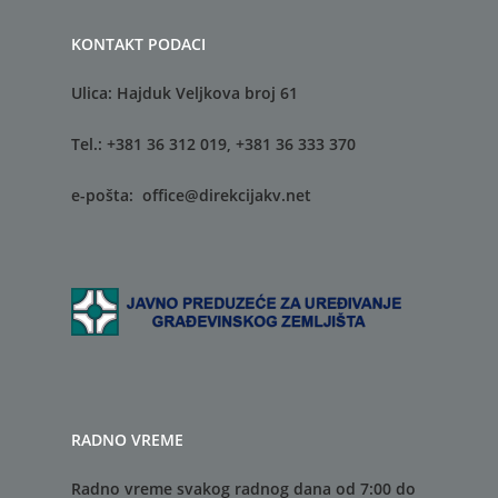
Kontakt
Služba za investicije
Služba za GIS
KONTAKT PODACI
Služba za održavanje
komunalne infrastruk
Ulica: Hajduk Veljkova broj 61
Tel.: +381 36 312 019, +381 36 333 370
e-pošta:
office@direkcijakv.net
RADNO VREME
Radno vreme svakog radnog dana od 7:00 do